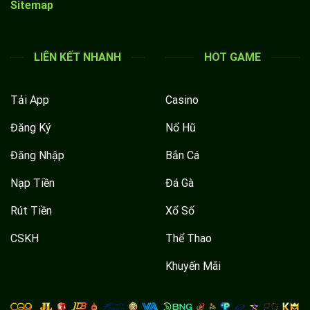
Sitemap
Trong tương lai,
Hitclub.com
cũng sẽ có những cải tiến mới
nhằm nâng cao độ an toàn. Đồng thời, tất cả thông tin liên
quan sẽ được trang cá cập nhật một cách chi tiết để người
LIÊN KẾT NHANH
HOT GAME
chơi dễ dàng theo dõi hơn.
Tải App
Casino
Đăng Ký
Nổ Hũ
Đăng Nhập
Bắn Cá
Nạp Tiền
Đá Gà
Rút Tiền
Xổ Số
CSKH
Thể Thao
Tầm nhìn và sứ mệnh Hit club muốn hướng tới trong tương lai
Khuyến Mãi
Top 4 tựa game nhất định phải chơi khi ghé