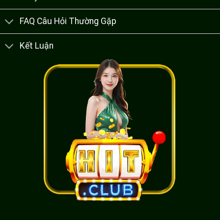
Hitclub – địa chỉ cá cược đáng thử trong năm 2026
FAQ Câu Hỏi Thường Gặp
Qua nhiều năm phát triển công nghệ, cổng game này đã mở
Kết Luận
rộng hoạt động ra toàn cầu. Đến đầu năm 2019,
Hitclub
com
chính thức gia nhập thị trường game tại Việt Nam.
Sau nhiều năm hoạt động, nền tảng vẫn duy trì vị thế vững
chắc giữa thị trường cạnh tranh khốc liệt. Hiện nay, nền tảng
này đã có tới 6 triệu thành viên tham gia cá cược. Nhiều
game thủ đã đặt niềm tin vào cổng game này và nhận được
những phản hồi tích cực từ cộng đồng. Tất cả đều đánh giá
cao với điểm trung bình 9.5/10, và đơn vị tự hào nhận được
nhiều lời khen ngợi từ các chuyên gia trong ngành.
Link vào Hitclub T5/2026 mới nhất
Khi tham gia cá cược, người chơi cần phải thật sự chú ý
trong việc tìm kiếm đường link đến cổng game chính thức