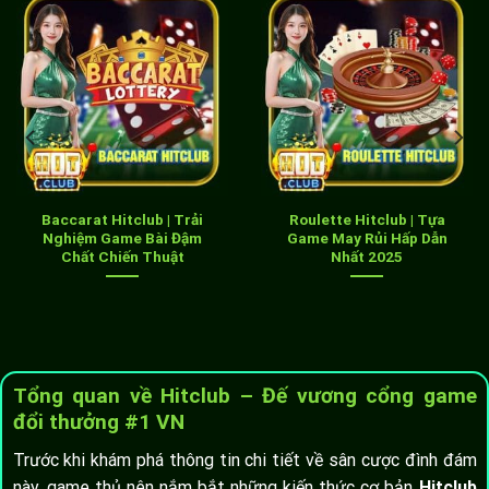
Xóc Đĩa Hitclub | Hồi Hộp
Tài Xỉu HitClub | Cá Cược
Lật Mở Từng Ván Cược Tại
Hái Ra Tiền Tại Cổng
Hitclub
Game Hitclub
Tổng quan về Hitclub – Đế vương cổng game
đổi thưởng #1 VN
Trước khi khám phá thông tin chi tiết về sân cược đình đám
này, game thủ nên nắm bắt những kiến thức cơ bản
Hitclub