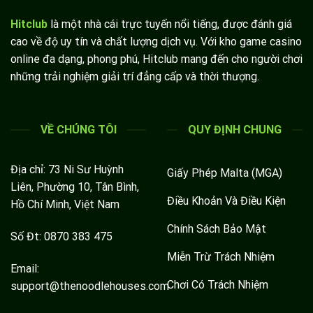
(
https://thenoodlehouses.com/
). Hiện nay, trên trang chủ
đã có một liên kết dẫn đến trang chính thức giúp anh em dễ
Hitclub
là một nhà cái trực tuyến nổi tiếng, được đánh giá
dàng truy cập.
cao về độ uy tín và chất lượng dịch vụ. Với kho game casino
online đa dạng, phong phú, Hitclub mang đến cho người chơi
Để truy cập vào đường link chính thức, hội viên có thể nhận
những trải nghiệm giải trí đẳng cấp và thời thượng.
biết đường link này bằng cách nhấp vào và không bị chuyển
hướng đến một trang web lạ. Bên cạnh đó, game thủ cũng
có thể xác định link chính thống của
Hit club
bằng cách kiểm
VỀ CHÚNG TÔI
QUY ĐỊNH CHUNG
tra giao diện của trang web để xem nó có phải là sân game
hợp lệ hay không.
Địa chỉ: 73 Ni Sư Huỳnh
Giấy Phép Malta (MGA)
Liên, Phường 10, Tân Bình,
Tầm nhìn và sứ mệnh
Điều Khoản Và Điều Kiện
Hồ Chí Minh, Việt Nam
Trang cá cược luôn phấn đấu để xây dựng một sân chơi uy
Chính Sách Bảo Mật
tín, mang đến cho game thủ những dịch vụ chất lượng cao
Số Đt: 0870 383 475
nhất. Do đó, cổng game này không ngừng mong muốn tạo ra
Miễn Trừ Trách Nhiệm
những trải nghiệm thú vị và hấp dẫn. Hơn nữa, mục tiêu của
Email:
website là mở rộng ra thị trường quốc tế và phát triển nhiều
Chơi Có Trách Nhiệm
support@thenoodlehouses.com
tính năng độc đáo.