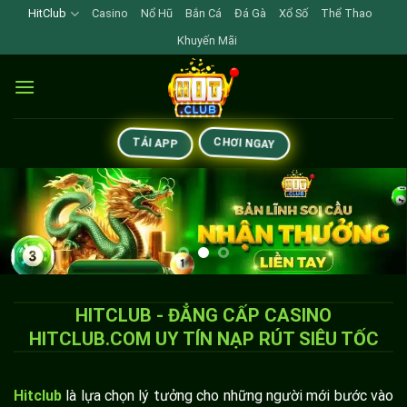
Skip
HitClub
Casino
Nổ Hũ
Bắn Cá
Đá Gà
Xổ Số
Thể Thao
to
Khuyến Mãi
content
CHƠI NGAY
TẢI APP
HITCLUB - ĐẲNG CẤP CASINO
HITCLUB.COM UY TÍN NẠP RÚT SIÊU TỐC
Hitclub
là lựa chọn lý tưởng cho những người mới bước vào