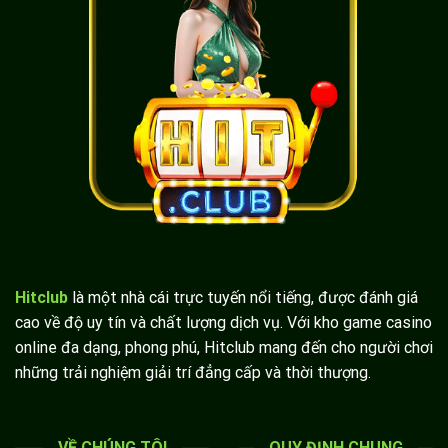
Hitclub
là một nhà cái trực tuyến nổi tiếng, được đánh giá
cao về độ uy tín và chất lượng dịch vụ. Với kho game casino
online đa dạng, phong phú, Hitclub mang đến cho người chơi
những trải nghiệm giải trí đẳng cấp và thời thượng.
VỀ CHÚNG TÔI
QUY ĐỊNH CHUNG