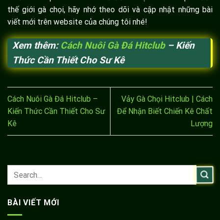
thế giới gà chọi, hãy nhớ theo dõi và cập nhật những bài
viết mới trên website của chúng tôi nhé!
Xem thêm:
Cách Nuôi Gà Đá Hitclub
– Kiến
Thức Cần Thiết Cho Sư Kê
Cách Nuôi Gà Đá Hitclub –
Vảy Gà Chọi Hitclub | Cách
Kiến Thức Cần Thiết Cho Sư
Để Nhận Biết Chiến Kê Chất
Kê
Lượng
BÀI VIẾT MỚI