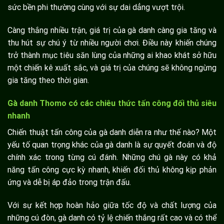
sức bền phi thường cùng với sự dai dẳng vượt trội.
Càng thắng nhiều trận, giá trị của gà danh càng gia tăng và
thu hút sự chú ý từ nhiều người chơi. Điều này khiến chúng
trở thành mục tiêu săn lùng của những ai khao khát sở hữu
một chiến kê xuất sắc, và giá trị của chúng sẽ không ngừng
gia tăng theo thời gian.
Gà danh Thomo có các chiêu thức tấn công đối thủ siêu
nhanh
Chiến thuật tấn công của gà danh diễn ra như thế nào? Một
yếu tố quan trọng khác của gà danh là sự quyết đoán và độ
chính xác trong từng cú đánh. Những chú gà này có khả
năng tấn công cực kỳ nhanh, khiến đối thủ không kịp phản
ứng và dễ bị áp đảo trong trận đấu.
Với sự kết hợp hoàn hảo giữa tốc độ và chất lượng của
những cú đòn, gà danh có tỷ lệ chiến thắng rất cao và có thể