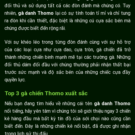
đối thủ và sử dụng tất cả các đòn đánh mà chúng có. Tuy
nhiên,
gà danh Thomo
lại có sự tính toán tỉ mỉ và chỉ tung
ra đòn khi cần thiết, đặc biệt là những cú cựa sắc bén mà
chúng được biết đến rộng rãi.
Với sự khéo léo trong từng đòn đánh cùng với sự hỗ trợ
của các loại cựa như cựa dao, cựa tròn, gà chiến đã trở
thành những chiến binh mạnh mẽ tại các trường gà. Những
đối thủ dám đối đầu với chúng thường phải nhận thất bại
trước sức mạnh và độ sắc bén của những chiếc cựa đầy
quyền lực.
Top 3 gà chiến Thomo xuất sắc
Nếu bạn đang tìm hiểu về những cái tên
gà danh Thomo
nổi tiếng, hãy yên tâm vì chúng tôi sẽ giới thiệu ngay 3 chiến
kê hàng đầu mà bất kỳ tín đồ của sới chọi nào cũng cần
biết đến. Đây là những chiến kê nổi bật, đã được ghi nhận
trong lịch sử thi đấu.