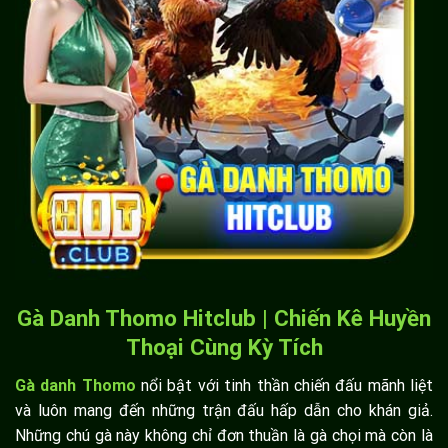
Gà Danh Thomo Hitclub | Chiến Kê Huyền
Thoại Cùng Kỳ Tích
Gà danh Thomo
nổi bật với tinh thần chiến đấu mãnh liệt
và luôn mang đến những trận đấu hấp dẫn cho khán giả.
Những chú gà này không chỉ đơn thuần là gà chọi mà còn là