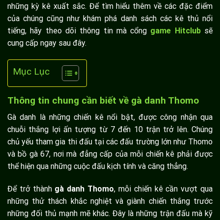
những kỳ kê xuất sắc. Để tìm hiểu thêm về các đặc điểm
của chúng cũng như khám phá danh sách các kê thủ nổi
tiếng, hãy theo dõi thông tin mà cổng
game Hitclub
sẽ
cung cấp ngay sau đây.
Mục Lục
Thông tin chung cần biết về gà danh Thomo
Gà danh là những chiến kê nổi bật, được công nhận qua
chuỗi thắng lợi ấn tượng từ 7 đến 10 trận trở lên. Chúng
chủ yếu tham gia thi đấu tại các đấu trường lớn như Thomo
và bồ gà 67, nơi mà đẳng cấp của mỗi chiến kê phải được
thể hiện qua những cuộc đấu kịch tính và căng thẳng.
Để trở thành
gà danh Thomo
, mỗi chiến kê cần vượt qua
những thử thách khắc nghiệt và giành chiến thắng trước
những đối thủ mạnh mẽ khác. Đây là những trận đấu mà kỹ