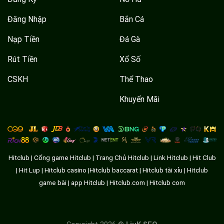
Đăng Nhập
Bắn Cá
Nạp Tiền
Đá Gà
Rút Tiền
Xổ Số
CSKH
Thể Thao
Khuyến Mãi
Hitclub | Cổng game Hitclub | Trang Chủ Hitclub | Link Hitclub | Hit Club
| Hit Lup | Hitclub casino |Hitclub baccarat | Hitclub tài xỉu | Hitclub
game bài | app Hitclub | Hitclub.com | Hitclub com