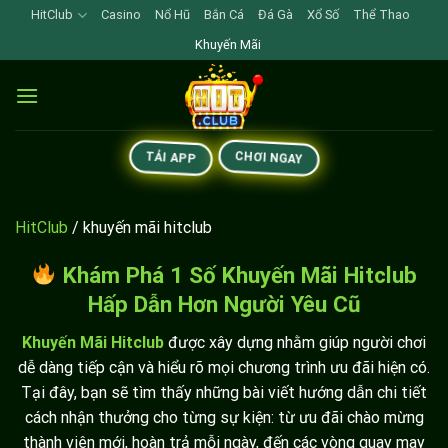
Skip
HitClub
Casino
Nổ Hũ
Bắn Cá
Đá Gà
Xổ Số
Thể Thao
to
Khuyến Mãi
content
CHƠI NGAY
TẢI APP
HitClub
/
khuyến mãi hitclub
Khám Phá 1 Số Khuyến Mãi Hitclub
Hấp Dẫn Hơn Người Yêu Cũ
Khuyến Mãi Hitclub
được xây dựng nhằm giúp người chơi
dễ dàng tiếp cận và hiểu rõ mọi chương trình ưu đãi hiện có.
Tại đây, bạn sẽ tìm thấy những bài viết hướng dẫn chi tiết
cách nhận thưởng cho từng sự kiện: từ ưu đãi chào mừng
thành viên mới, hoàn trả mỗi ngày, đến các vòng quay may