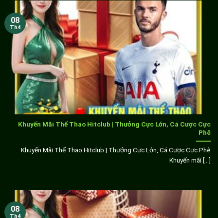
08
Th4
Khuyến Mãi Thể Thao Hitclub | Thưởng Cực Lớn, Cá Cược Cực
Phê
Khuyến Mãi Thể Thao Hitclub | Thưởng Cực Lớn, Cá Cược Cực Phê
Khuyến mãi [...]
08
Th4