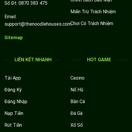
Số Đt: 0870 383 475
Miễn Trừ Trách Nhiệm
Email:
Chơi Có Trách Nhiệm
support@thenoodlehouses.com
Sitemap
LIÊN KẾT NHANH
HOT GAME
Tải App
Casino
Đăng Ký
Nổ Hũ
Đăng Nhập
Bắn Cá
Nạp Tiền
Đá Gà
Rút Tiền
Xổ Số