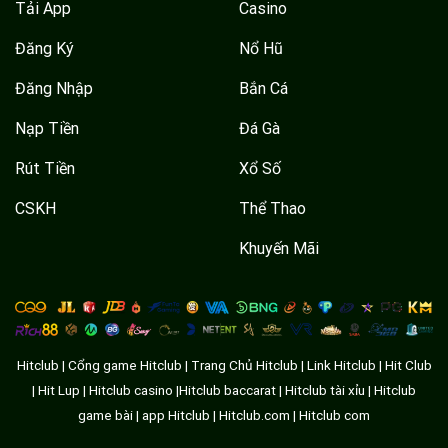
Tải App
Casino
Đăng Ký
Nổ Hũ
Đăng Nhập
Bắn Cá
Nạp Tiền
Đá Gà
Rút Tiền
Xổ Số
CSKH
Thể Thao
Khuyến Mãi
Hitclub | Cổng game Hitclub | Trang Chủ Hitclub | Link Hitclub | Hit Club
| Hit Lup | Hitclub casino |Hitclub baccarat | Hitclub tài xỉu | Hitclub
game bài | app Hitclub | Hitclub.com | Hitclub com