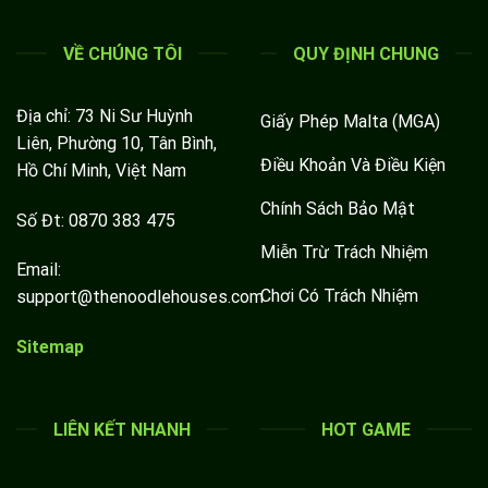
VỀ CHÚNG TÔI
QUY ĐỊNH CHUNG
Địa chỉ: 73 Ni Sư Huỳnh
Giấy Phép Malta (MGA)
Liên, Phường 10, Tân Bình,
Điều Khoản Và Điều Kiện
Hồ Chí Minh, Việt Nam
Chính Sách Bảo Mật
Số Đt: 0870 383 475
Miễn Trừ Trách Nhiệm
Email:
Chơi Có Trách Nhiệm
support@thenoodlehouses.com
Sitemap
LIÊN KẾT NHANH
HOT GAME