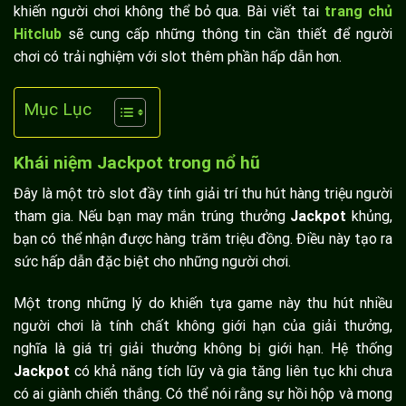
khiến người chơi không thể bỏ qua. Bài viết tai
trang chủ
Hitclub
sẽ cung cấp những thông tin cần thiết để người
chơi có trải nghiệm với slot thêm phần hấp dẫn hơn.
Mục Lục
Khái niệm Jackpot trong nổ hũ
Đây là một trò slot đầy tính giải trí thu hút hàng triệu người
tham gia. Nếu bạn may mắn trúng thưởng
Jackpot
khủng,
bạn có thể nhận được hàng trăm triệu đồng. Điều này tạo ra
sức hấp dẫn đặc biệt cho những người chơi.
Một trong những lý do khiến tựa game này thu hút nhiều
người chơi là tính chất không giới hạn của giải thưởng,
nghĩa là giá trị giải thưởng không bị giới hạn. Hệ thống
Jackpot
có khả năng tích lũy và gia tăng liên tục khi chưa
có ai giành chiến thắng. Có thể nói rằng sự hồi hộp và mong