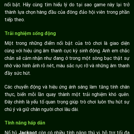
nổi bật. Hãy cùng tìm hiểu lý do tại sao game này lại trở
thành lựa chọn hàng đầu của đông đảo hội viên trong phần
tiếp theo.
Trải nghiệm sống động
Một trong những điểm nổi bật của trò chơi là giao diện
cùng với hiệu ứng âm thanh cực kỳ sinh động. Anh em chắc
chắn sẽ cảm nhận như đang ở trong một sòng bạc thật sự
nhờ vào hình ảnh rõ nét, màu sắc rực rỡ và những âm thanh
đầy sức hút.
Các chuyển động và hiệu ứng ánh sáng làm tăng tính chân
thực, biến mỗi lần quay thành một trải nghiệm khó quên.
Đây chính là yếu tố quan trọng giúp trò chơi luôn thu hút sự
chú ý và giữ chân người chơi lâu dài.
Tính năng hấp dẫn
Nổ hũ
Jackpot
còn có nhiều tính năng thú vị, hỗ trợ tối đa