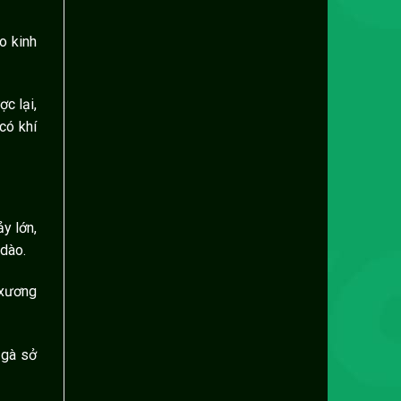
o kinh
c lại,
có khí
y lớn,
 dào.
 xương
 gà sở