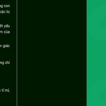
ng con
oặc bị
ết yếu
ểm của
m giác
ng chỉ
tỉ mỉ,