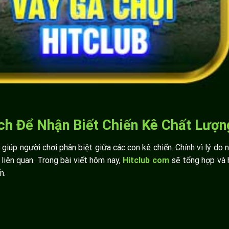
ách Để Nhận Biết Chiến Kê Chất Lượn
iúp người chơi phân biệt giữa các con kê chiến. Chính vì lý do 
liên quan. Trong bài viết hôm nay,
Hitclub com
sẽ tổng hợp và
n.