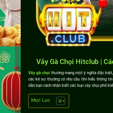
Vảy Gà Chọi Hitclub | C
Vảy gà chọi
thường mang một ý nghĩa đặc biệt, g
các kê sư thường có nhu cầu tìm hiểu thông tin 
dẫn bạn cách nhận biết các loại vảy chọi phổ biế
Mục Lục