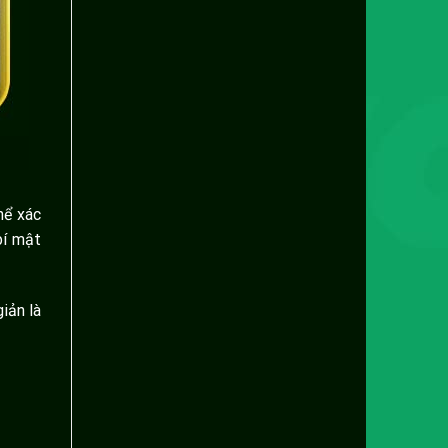
hể xác
bí mật
iản là