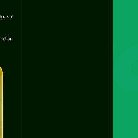
 kê sư
n chân