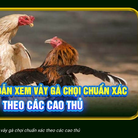
ảy gà chọi chuẩn xác theo các cao thủ