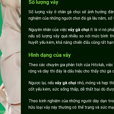
Số lượng vảy
Số lượng vảy ở chân gà chọi sẽ ảnh hưởng đáng
nghiệm của những người chơi đá gà lâu năm, số vả
Nguyên nhân của việc
vảy gà chọi
ít là vì nó ph
nếu số lượng vảy quá nhiều so với mức bình thư
huyết yếu kém, khả năng chiến đấu cũng rất hạn
Hình dạng của vảy
Theo các chuyên gia phân tích của Hitclub, việc
rộng và dày thì đây là dấu hiệu cho thấy chú gà
Ngược lại, nếu
vảy gà chọi
nhỏ, mỏng và hẹp thì
cốt yếu kém, sức sống thấp, dễ thất bại dù đư
Theo kinh nghiệm của những người dày dạn tron
hữu loại vảy này thường có thể trạng và sức mạn