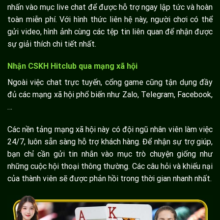
nhấn vào mục live chat để được hỗ trợ ngay lập tức và hoàn
toàn miễn phí. Với hình thức liên hệ này, người chơi có thể
gửi video, hình ảnh cùng các tệp tin liên quan để nhận được
sự giải thích chi tiết nhất.
Nhận CSKH Hitclub qua mạng xã hội
Ngoài việc chat trực tuyến, cổng game cũng tận dụng đầy
đủ các mạng xã hội phổ biến như Zalo, Telegram, Facebook,
…
Các nền tảng mạng xã hội này có đội ngũ nhân viên làm việc
24/7, luôn sẵn sàng hỗ trợ khách hàng. Để nhận sự trợ giúp,
bạn chỉ cần gửi tin nhắn vào mục trò chuyện giống như
những cuộc hội thoại thông thường. Các câu hỏi và khiếu nại
của thành viên sẽ được phản hồi trong thời gian nhanh nhất.