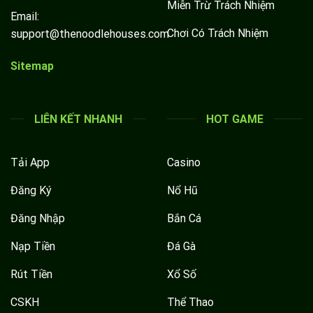
Miễn Trừ Trách Nhiệm
Email:
Chơi Có Trách Nhiệm
support@thenoodlehouses.com
Sitemap
LIÊN KẾT NHANH
HOT GAME
Tải App
Casino
Đăng Ký
Nổ Hũ
Đăng Nhập
Bắn Cá
Nạp Tiền
Đá Gà
Rút Tiền
Xổ Số
CSKH
Thể Thao