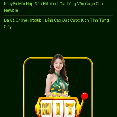
Khuyến Mãi Nạp Đầu Hitclub | Gia Tăng Vốn Cược Cho
Newbie
Đá Gà Online Hitclub | Đỉnh Cao Đặt Cược Kịch Tính Từng
Giây