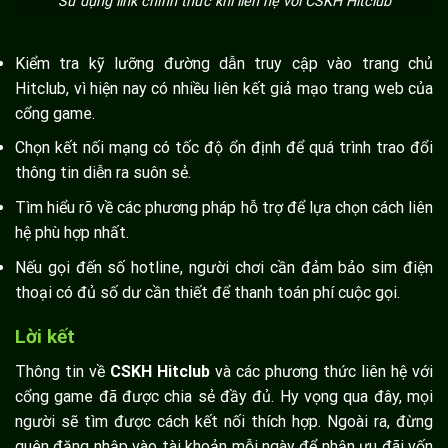
Sử dụng link chính thức khi liên hệ với CSKH Hitclub
Kiểm tra kỹ lưỡng đường dẫn truy cập vào trang chủ
Hitclub, vì hiện nay có nhiều liên kết giả mạo trang web của
cổng game.
Chọn kết nối mạng có tốc độ ổn định để quá trình trao đổi
thông tin diễn ra suôn sẻ.
Tìm hiểu rõ về các phương pháp hỗ trợ để lựa chọn cách liên
hệ phù hợp nhất.
Nếu gọi đến số hotline, người chơi cần đảm bảo sim điện
thoại có đủ số dư cần thiết để thanh toán phí cuộc gọi.
Lời kết
Thông tin về
CSKH Hitclub
và các phương thức liên hệ với
cổng game đã được chia sẻ đầy đủ. Hy vọng qua đây, mọi
người sẽ tìm được cách kết nối thích hợp. Ngoài ra, đừng
quên đăng nhập vào tài khoản mỗi ngày để nhận ưu đãi vốn