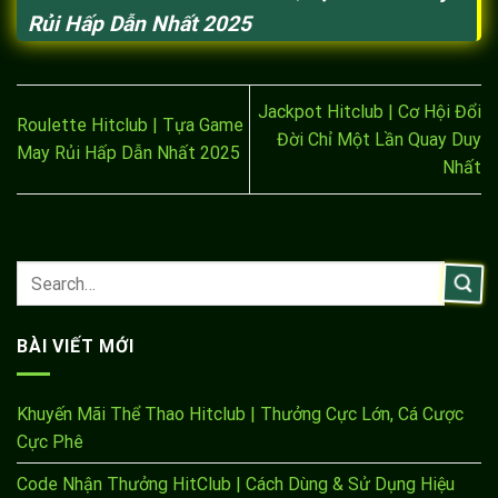
Rủi Hấp Dẫn Nhất 2025
Jackpot Hitclub | Cơ Hội Đổi
Roulette Hitclub | Tựa Game
Đời Chỉ Một Lần Quay Duy
May Rủi Hấp Dẫn Nhất 2025
Nhất
BÀI VIẾT MỚI
Khuyến Mãi Thể Thao Hitclub | Thưởng Cực Lớn, Cá Cược
Cực Phê
Code Nhận Thưởng HitClub | Cách Dùng & Sử Dụng Hiệu