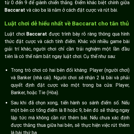
từ 0 đến 9 để giành chiến thắng. Điểm khác biệt chính giữa
Baccarat
và cào ba lá nằm ở cách đặt cược và rút bài.
Luật chơi dễ hiểu nhất về Baccarat cho tân thủ
Luật chơi
Baccarat
được trình bày rõ ràng thông qua hình
thức đặt cược và cách tính điểm. Khác với nhiều game bài
giải trí khác, người chơi chỉ cần trải nghiệm một lần đầu
tiên là có thể nắm bắt ngay luật chơi. Cụ thể như sau:
Trong trò chơi có hai bên đối kháng: Player (người chơi)
và Banker (nhà cái). Người chơi sẽ nhận 2 lá bài và phải
quyết định đặt cược vào một trong ba cửa: Player,
Banker, hoặc Tie (Hòa).
Sau khi đã chọn xong, tiến hành so sánh điểm số. Nếu
một bên có tổng điểm là 8 hoặc 9, bên đó sẽ thắng ngay
lập tức mà không cần rút thêm bài. Nếu chưa xác định
được thắng thua giữa hai bên, sẽ thực hiện việc rút thêm
lá bài thứ ba.