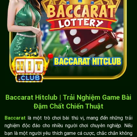
Baccarat Hitclub | Trải Nghiệm Game Bài
Đậm Chất Chiến Thuật
Baccarat
là một trò chơi bài thú vị, mang đến những trải
nghiệm độc đáo cho nhiều người chơi chuyên nghiệp. Nếu
bạn là một người yêu thích game cá cược, chắc chắn không