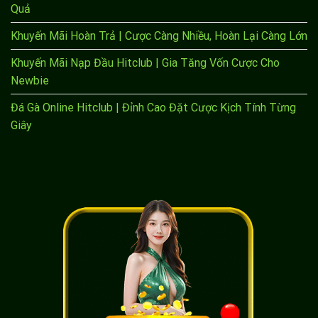
Quả
Khuyến Mãi Hoàn Trả | Cược Càng Nhiều, Hoàn Lại Càng Lớn
Khuyến Mãi Nạp Đầu Hitclub | Gia Tăng Vốn Cược Cho
Newbie
Đá Gà Online Hitclub | Đỉnh Cao Đặt Cược Kịch Tính Từng
Giây