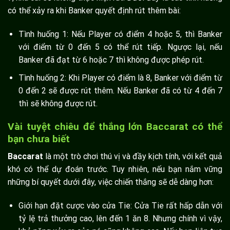
có thể xảy ra khi Banker quyết định rút thêm bài:
Tình huống 1: Nếu Player có điểm 4 hoặc 5, thì Banker
với điểm từ 0 đến 5 có thể rút tiếp. Ngược lại, nếu
Banker đã đạt từ 6 hoặc 7 thì không được phép rút.
Tình huống 2: Khi Player có điểm là 8, Banker với điểm từ
0 đến 2 sẽ được rút thêm. Nếu Banker đã có từ 4 đến 7
thì sẽ không được rút.
Vài tuyệt chiêu để thắng lớn Baccarat có thể
bạn chưa biết
Baccarat
là một trò chơi thú vị và đầy kịch tính, với kết quả
khó có thể dự đoán trước. Tuy nhiên, nếu bạn nắm vững
những bí quyết dưới đây, việc chiến thắng sẽ dễ dàng hơn:
Giới hạn đặt cược vào cửa Tie: Cửa Tie rất hấp dẫn với
tỷ lệ trả thưởng cao, lên đến 1 ăn 8. Nhưng chính vì vậy,