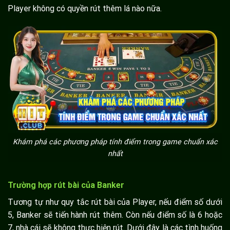
Player không có quyền rút thêm lá nào nữa.
Khám phá các phương pháp tính điểm trong game chuẩn xác
nhất
Trường hợp rút bài của Banker
Tương tự như quy tắc rút bài của Player, nếu điểm số dưới
5, Banker sẽ tiến hành rút thêm. Còn nếu điểm số là 6 hoặc
7, nhà cái sẽ không thực hiện rút. Dưới đây là các tình huống