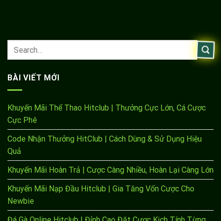
BÀI VIẾT MỚI
Khuyến Mãi Thể Thao Hitclub | Thưởng Cực Lớn, Cá Cược
Cực Phê
Code Nhận Thưởng HitClub | Cách Dùng & Sử Dụng Hiệu
Quả
Khuyến Mãi Hoàn Trả | Cược Càng Nhiều, Hoàn Lại Càng Lớn
Khuyến Mãi Nạp Đầu Hitclub | Gia Tăng Vốn Cược Cho
Newbie
Đá Gà Online Hitclub | Đỉnh Cao Đặt Cược Kịch Tính Từng