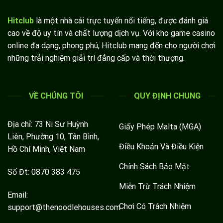
Hitclub
là một nhà cái trực tuyến nổi tiếng, được đánh giá
cao về độ uy tín và chất lượng dịch vụ. Với kho game casino
online đa dạng, phong phú, Hitclub mang đến cho người chơi
những trải nghiệm giải trí đẳng cấp và thời thượng.
VỀ CHÚNG TÔI
QUY ĐỊNH CHUNG
Địa chỉ: 73 Ni Sư Huỳnh
Giấy Phép Malta (MGA)
Liên, Phường 10, Tân Bình,
Điều Khoản Và Điều Kiện
Hồ Chí Minh, Việt Nam
Chính Sách Bảo Mật
Số Đt: 0870 383 475
Miễn Trừ Trách Nhiệm
Email:
Chơi Có Trách Nhiệm
support@thenoodlehouses.com