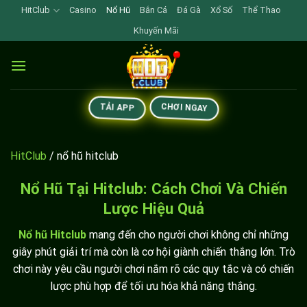
Skip
HitClub
Casino
Nổ Hũ
Bắn Cá
Đá Gà
Xổ Số
Thể Thao
to
Khuyến Mãi
content
CHƠI NGAY
TẢI APP
HitClub
/
nổ hũ hitclub
Nổ Hũ Tại Hitclub: Cách Chơi Và Chiến
Lược Hiệu Quả
Nổ hũ Hitclub
mang đến cho người chơi không chỉ những
giây phút giải trí mà còn là cơ hội giành chiến thắng lớn. Trò
chơi này yêu cầu người chơi nắm rõ các quy tắc và có chiến
lược phù hợp để tối ưu hóa khả năng thắng.