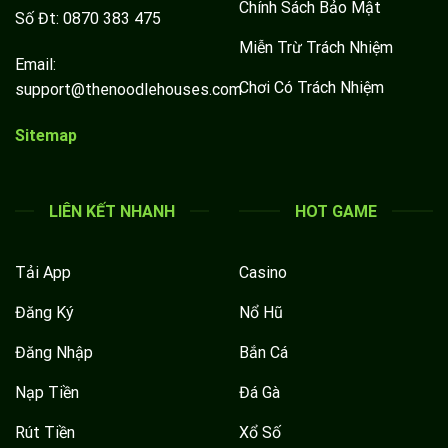
Chính Sách Bảo Mật
Số Đt: 0870 383 475
Miễn Trừ Trách Nhiệm
Email:
Chơi Có Trách Nhiệm
support@thenoodlehouses.com
Sitemap
LIÊN KẾT NHANH
HOT GAME
Tải App
Casino
Đăng Ký
Nổ Hũ
Đăng Nhập
Bắn Cá
Nạp Tiền
Đá Gà
Rút Tiền
Xổ Số