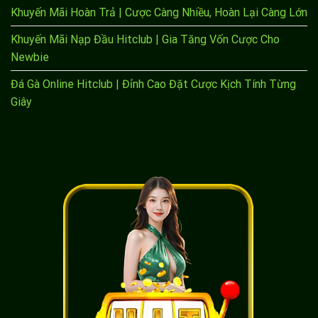
Khuyến Mãi Hoàn Trả | Cược Càng Nhiều, Hoàn Lại Càng Lớn
Khuyến Mãi Nạp Đầu Hitclub | Gia Tăng Vốn Cược Cho
Newbie
Đá Gà Online Hitclub | Đỉnh Cao Đặt Cược Kịch Tính Từng
Giây