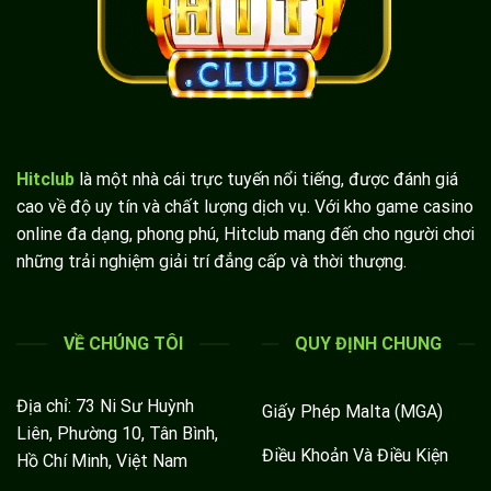
Hitclub
là một nhà cái trực tuyến nổi tiếng, được đánh giá
cao về độ uy tín và chất lượng dịch vụ. Với kho game casino
online đa dạng, phong phú, Hitclub mang đến cho người chơi
những trải nghiệm giải trí đẳng cấp và thời thượng.
VỀ CHÚNG TÔI
QUY ĐỊNH CHUNG
Địa chỉ: 73 Ni Sư Huỳnh
Giấy Phép Malta (MGA)
Liên, Phường 10, Tân Bình,
Điều Khoản Và Điều Kiện
Hồ Chí Minh, Việt Nam