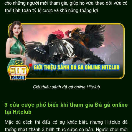
cho những người mới tham gia, giúp họ vừa theo dõi vừa có
thể tính toán tỷ lệ cược và khả năng thắng lợi.
Giới thiệu sảnh đá gà online Hitclub
3 cửa cược phổ biến khi tham gia Đá gà online
tại Hitclub
Mặc dù cách thi đấu có sự khác biệt, nhưng Hitclub đã
thống nhất thành 3 hình thức cược cơ bản. Người chơi mới