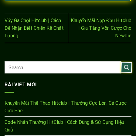
Vảy Gà Chọi Hitclub | Cách
Khuyến Mãi Nạp Đầu Hitclub
Để Nhận Biết Chiến Kê Chất
| Gia Tăng Vốn Cược Cho
Lượng
Newbie
BÀI VIẾT MỚI
Khuyến Mãi Thể Thao Hitclub | Thưởng Cực Lớn, Cá Cược
Cực Phê
Code Nhận Thưởng HitClub | Cách Dùng & Sử Dụng Hiệu
Quả