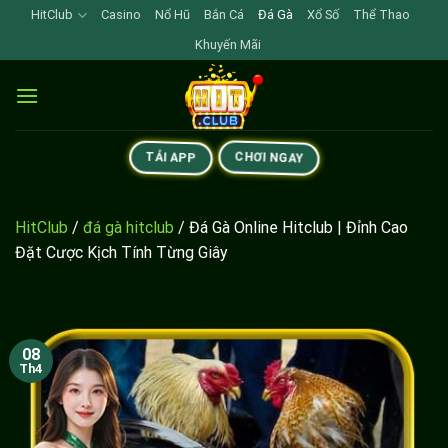
Skip
HitClub
Casino
Nổ Hũ
Bắn Cá
Đá Gà
Xổ Số
Thể Thao
to
Khuyến Mãi
content
CHƠI NGAY
TẢI APP
HitClub
/
đá gà hitclub
/
Đá Gà Online Hitclub | Đỉnh Cao
Đặt Cược Kịch Tính Từng Giây
08
Th4