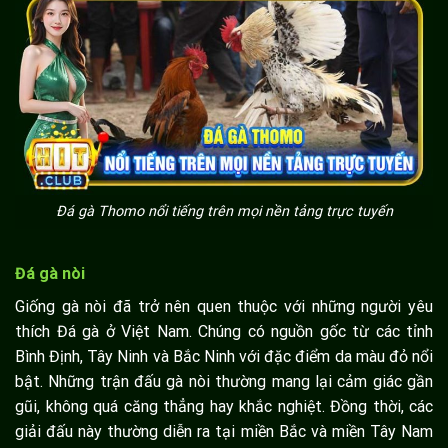
Đá gà Thomo nổi tiếng trên mọi nền tảng trực tuyến
Đá gà nòi
Giống gà nòi đã trở nên quen thuộc với những người yêu
thích Đá gà ở Việt Nam. Chúng có nguồn gốc từ các tỉnh
Bình Định, Tây Ninh và Bắc Ninh với đặc điểm da màu đỏ nổi
bật. Những trận đấu gà nòi thường mang lại cảm giác gần
gũi, không quá căng thẳng hay khắc nghiệt. Đồng thời, các
giải đấu này thường diễn ra tại miền Bắc và miền Tây Nam