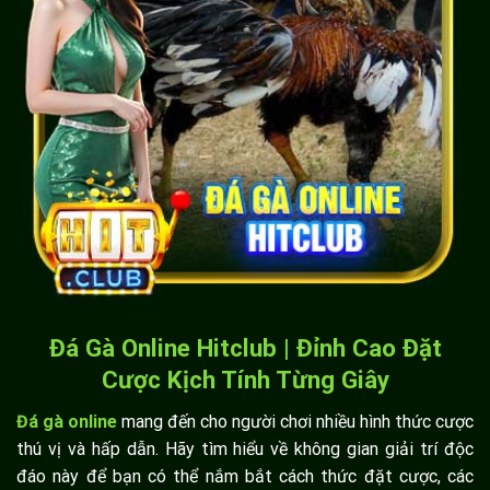
Đá Gà Online Hitclub | Đỉnh Cao Đặt
Cược Kịch Tính Từng Giây
Đá gà online
mang đến cho người chơi nhiều hình thức cược
thú vị và hấp dẫn. Hãy tìm hiểu về không gian giải trí độc
đáo này để bạn có thể nắm bắt cách thức đặt cược, các