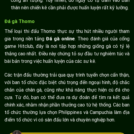
công ấn tượng. Tuy nhiên, do nguy cơ tự đâm vào bản
thân nên chiến kê cần phải được huấn luyện rất kỹ lưỡng.
Đá gà Thomo
Thể loại thi đấu Thomo thực sự thu hút nhiều người tham
gia trong nền tảng
Đá gà online
. Theo đánh giá của cổng
game Hitclub, đây là nơi tập hợp những giống gà có tỷ lệ
thắng cao nhất. Điều này chứng tỏ sự đầu tư nghiêm túc và
bài bản trong việc huấn luyện của các sư kê.
Các trận đấu thường trải qua quy trình tuyển chọn cẩn thận,
với ban tổ chức đặc biệt chú trọng đến ngoại hình, độ chắc
chắn của chân gà, cũng như khả năng thực hiện cú đá cho
cựa. Từ đó, bạn có thể đưa ra dự đoán để tìm ra kết quả
chính xác, nhằm nhận phần thưởng cao từ hệ thống. Các ban
tổ chức thường lựa chọn Philippines và Campuchia làm địa
điểm tổ chức vì có sân đấu lớn và chuyên nghiệp hơn.