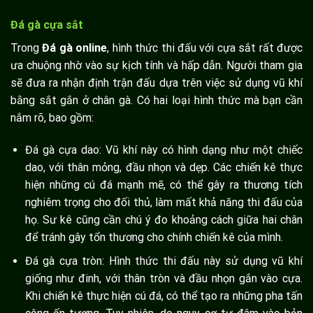
Đá gà cựa sắt
Trong
Đá gà online
, hình thức thi đấu với cựa sắt rất được
ưa chuộng nhờ vào sự kịch tính và hấp dẫn. Người tham gia
sẽ đưa ra nhận định trận đấu dựa trên việc sử dụng vũ khí
bằng sắt gắn ở chân gà. Có hai loại hình thức mà bạn cần
nắm rõ, bao gồm:
Đá gà cựa dao: Vũ khí này có hình dạng như một chiếc
dao, với thân mỏng, đầu nhọn và dẹp. Các chiến kê thực
hiện những cú đá mạnh mẽ, có thể gây ra thương tích
nghiêm trọng cho đối thủ, làm mất khả năng thi đấu của
họ. Sư kê cũng cần chú ý đo khoảng cách giữa hai chân
để tránh gây tổn thương cho chính chiến kê của mình.
Đá gà cựa tròn: Hình thức thi đấu này sử dụng vũ khí
giống như đinh, với thân tròn và đầu nhọn gắn vào cựa.
Khi chiến kê thực hiện cú đá, có thể tạo ra những pha tấn